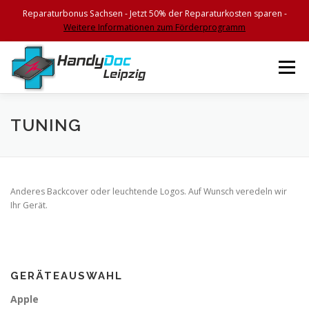
Reparaturbonus Sachsen - Jetzt 50% der Reparaturkosten sparen -
Weitere Informationen zum Förderprogramm
Zum
Inhalt
Menü
springen
HOME
FEATURES
SERVICES
KONTAKT
TUNING
BEGLEITSCHEIN
IMPRESSUM
Anderes Backcover oder leuchtende Logos. Auf Wunsch veredeln wir
Ihr Gerät.
GERÄTEAUSWAHL
Apple