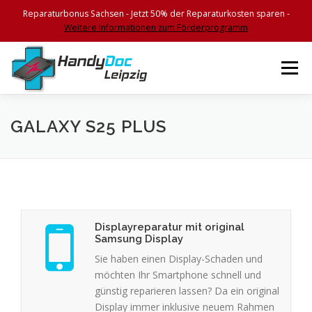
Reparaturbonus Sachsen - Jetzt 50% der Reparaturkosten sparen -
Weitere Informationen zum Förderprogramm
Zum
Inhalt
Menü
springen
HOME
FEATURES
SERVICES
KONTAKT
GALAXY S25 PLUS
BEGLEITSCHEIN
IMPRESSUM
Displayreparatur mit original
Samsung Display
Sie haben einen Display-Schaden und
möchten Ihr Smartphone schnell und
günstig reparieren lassen? Da ein original
Display immer inklusive neuem Rahmen