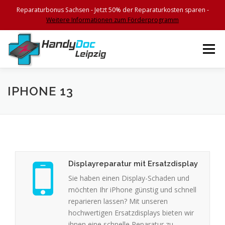
Reparaturbonus Sachsen - Jetzt 50% der Reparaturkosten sparen -
Weitere Informationen zum Förderprogramm
Zum
Inhalt
Menü
springen
HOME
FEATURES
SERVICES
KONTAKT
IPHONE 13
BEGLEITSCHEIN
IMPRESSUM
Displayreparatur mit Ersatzdisplay
Sie haben einen Display-Schaden und
möchten Ihr iPhone günstig und schnell
reparieren lassen? Mit unseren
hochwertigen Ersatzdisplays bieten wir
ihnen eine schnelle Reparatur zu