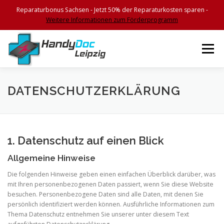
Reparaturbonus Sachsen - Jetzt 50% der Reparaturkosten sparen -
Weitere Informationen zum Förderprogramm
Zum
Inhalt
Menü
springen
HOME
FEATURES
SERVICES
KONTAKT
DATENSCHUTZERKLÄRUNG
BEGLEITSCHEIN
IMPRESSUM
1. Datenschutz auf einen Blick
Allgemeine Hinweise
Die folgenden Hinweise geben einen einfachen Überblick darüber, was
mit Ihren personenbezogenen Daten passiert, wenn Sie diese Website
besuchen. Personenbezogene Daten sind alle Daten, mit denen Sie
persönlich identifiziert werden können. Ausführliche Informationen zum
Thema Datenschutz entnehmen Sie unserer unter diesem Text