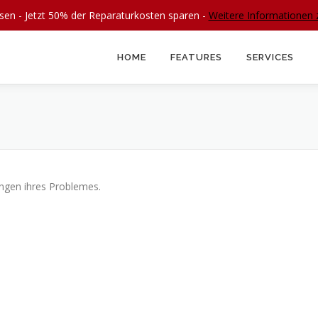
en - Jetzt 50% der Reparaturkosten sparen -
Weitere Informatione
HOME
FEATURES
SERVICES
ungen ihres Problemes.